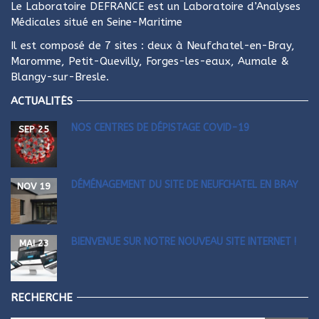
Le Laboratoire DEFRANCE est un Laboratoire d’Analyses
Médicales situé en Seine-Maritime
Il est composé de 7 sites : deux à
Neufchatel-en-Bray
,
Maromme
,
Petit-Quevilly
,
Forges-les-eaux
,
Aumale
&
Blangy-sur-Bresle
.
ACTUALITÉS
NOS CENTRES DE DÉPISTAGE COVID-19
SEP 25
DÉMÉNAGEMENT DU SITE DE NEUFCHATEL EN BRAY
NOV 19
BIENVENUE SUR NOTRE NOUVEAU SITE INTERNET !
MAI 23
RECHERCHE